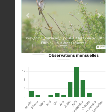
Previous
Next
3595_torcol_fourmilier_1.jpg © Auteur Eden 62 - ©
Eden 62, tous droits réservés
Observations mensuelles