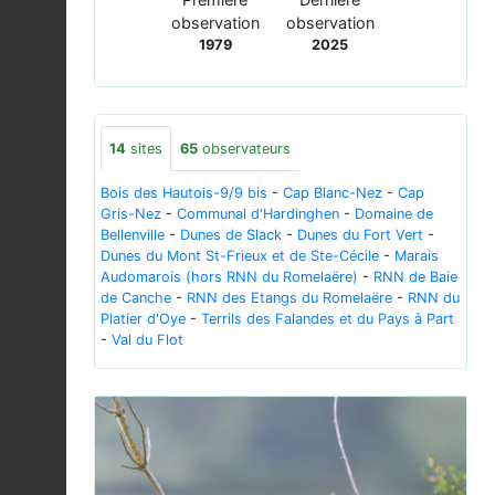
observation
observation
1979
2025
14
sites
65
observateurs
Bois des Hautois-9/9 bis
-
Cap Blanc-Nez
-
Cap
Gris-Nez
-
Communal d'Hardinghen
-
Domaine de
Bellenville
-
Dunes de Slack
-
Dunes du Fort Vert
-
Dunes du Mont St-Frieux et de Ste-Cécile
-
Marais
Audomarois (hors RNN du Romelaëre)
-
RNN de Baie
de Canche
-
RNN des Etangs du Romelaëre
-
RNN du
Platier d'Oye
-
Terrils des Falandes et du Pays à Part
-
Val du Flot