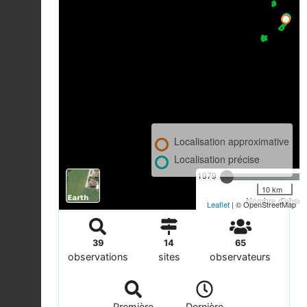
Localisation approximative
Localisation précise
1979
10 km
Nombre d'observ
Leaflet
| © OpenStreetMap
39
14
65
observations
sites
observateurs
Première
Dernière