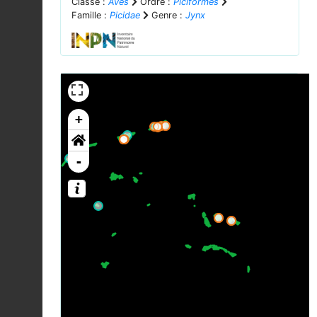
Classe :
Aves
Ordre :
Piciformes
Famille :
Picidae
Genre :
Jynx
+
-