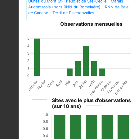
Dunes du Mont St-Frieux et de Ste-Cécile
-
Marais
Audomarois (hors RNN du Romelaëre)
-
RNN de Baie
de Canche
-
Terril de Pinchonvalles
Observations mensuelles
Sites avec le plus d'observations
(sur 10 ans)