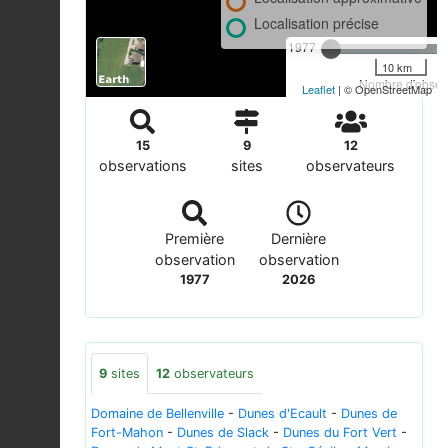
Localisation précise
1977
10 km
Nombre d'observ
Leaflet
| © OpenStreetMap
15
9
12
observations
sites
observateurs
Première
Dernière
observation
observation
1977
2026
9
sites
12
observateurs
Domaine de Bellenville
-
Dunes d'Ecault
-
Dunes de
Fort-Mahon
-
Dunes de Slack
-
Dunes du Fort Vert
-