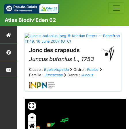
Atlas Biodiv'Eden 62
Jonc des crapauds
Juncus bufonius
L., 1753
Classe :
Equisetopsida
Ordre :
Poales
Famille :
Juncaceae
Genre :
Juncus
+