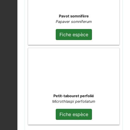
Cisticole des joncs |
Pavot somnifère
Cisticola juncidis
Fiche espèce
Papaver somniferum
2026-08-04
Fiche espèce
Himacerus apterus
2026-08-04
Fiche espèce
Physatocheila
dumetorum
Fiche espèce
2026-08-04
Piéride de la Rave (La)
|
Pieris rapae
Fiche espèce
Petit-tabouret perfolié
2026-08-04
Microthlaspi perfoliatum
Fiche espèce
Phragmite des joncs |
Acrocephalus
Fiche espèce
schoenobaenus