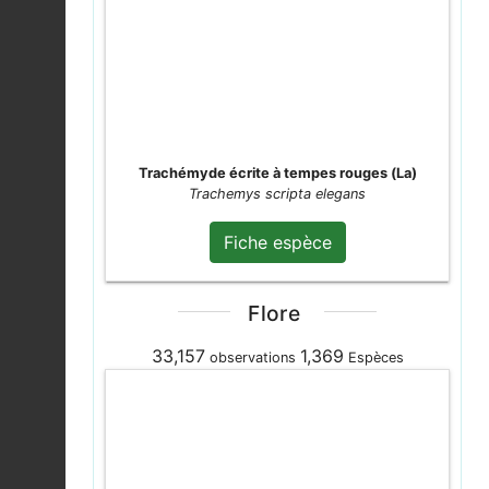
Leptophye ponctuée |
Leptophyes
Fiche espèce
punctatissima
2026-08-04
Pic vert |
Picus viridis
Trachémyde écrite à tempes rouges (La)
2026-08-04
Fiche espèce
Trachemys scripta elegans
Fiche espèce
Pigeon ramier |
Columba palumbus
Fiche espèce
2026-08-04
Flore
Tircis (Le) |
Pararge
33,157
1,369
observations
Espèces
aegeria
Fiche espèce
2026-08-04
Pic vert |
Picus viridis
2026-08-04
Fiche espèce