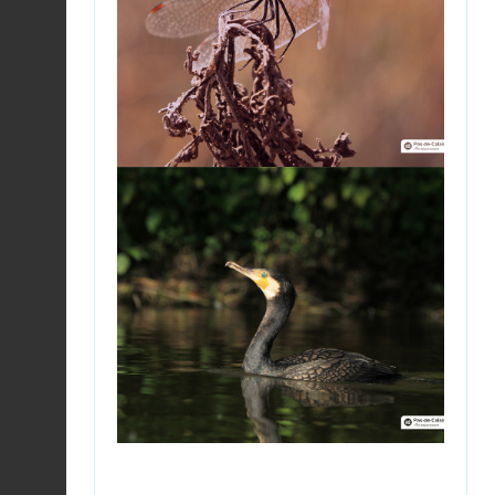
Vanneau huppé |
Vanellus vanellus
Fiche espèce
2026-08-06
Vanneau huppé |
Vanellus vanellus
Fiche espèce
2026-08-06
Aigrette garzette |
Egretta garzetta
Fiche espèce
2026-08-06
Anthocomus rufus
2026-08-04
Fiche espèce
Sittelle torchepot |
Sitta europaea
Fiche espèce
2026-08-04