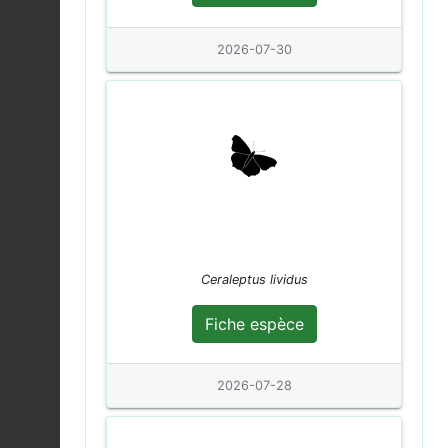
Fauvette à tête noire |
Sylvia atricapilla
2026-07-30
Fiche espèce
2026-08-04
Lièvre d'Europe |
Lepus europaeus
Fiche espèce
2026-08-04
Téléphore fauve |
Rhagonycha fulva
Fiche espèce
2026-08-04
Ceraleptus lividus
Vanesse des
Chardons (La) |
Fiche espèce
Fiche espèce
Vanessa cardui
2026-08-04
2026-07-28
Piéride du Chou (La) |
Pieris brassicae
Fiche espèce
2026-08-04