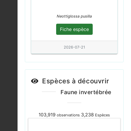
fuscinervis
Fiche espèce
2026-08-04
Neottiglossa pusilla
Coccinelle à 16 points
Fiche espèce
|
Tytthaspis
Fiche espèce
sedecimpunctata
2026-08-04
2026-07-21
Decticelle cendrée |
Pholidoptera
Fiche espèce
griseoaptera
2026-08-04
Espèces à découvrir
Criquet marginé |
Faune invertébrée
Chorthippus
Fiche espèce
albomarginatus
2026-08-04
103,919
3,238
observations
Espèces
Agrion élégant |
Ischnura elegans
Fiche espèce
2026-08-04