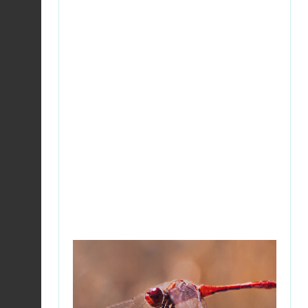
Héron cendré |
Ardea
cinerea
Fiche espèce
2026-08-06
Chevreuil européen |
Capreolus capreolus
Fiche espèce
2026-08-06
Agreste (L') |
Hipparchia semele
Fiche espèce
2026-08-06
Foulque macroule |
Fulica atra
Fiche espèce
2026-08-06
Foulque macroule |
Fulica atra
Fiche espèce
2026-08-06