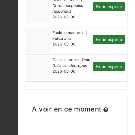
Chroicocephalus
Fiche espèce
ridibundus
2026-08-06
Foulque macroule |
Fulica atra
Fiche espèce
2026-08-06
Gallinule poule-d'eau |
Gallinula chloropus
Fiche espèce
2026-08-06
Mouette rieuse |
Chroicocephalus
Fiche espèce
ridibundus
2026-08-06
A voir en ce moment
Aigrette garzette |
Egretta garzetta
Fiche espèce
2026-08-06