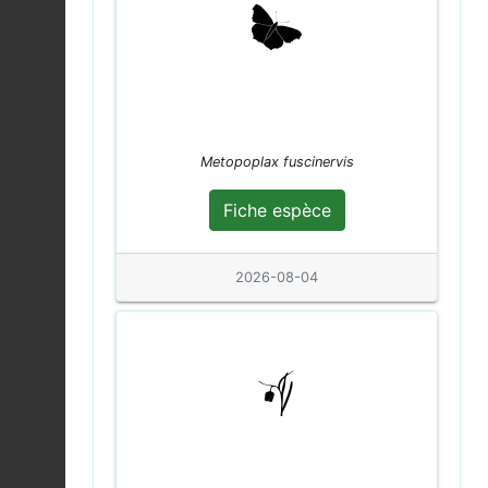
Sanglier |
Sus scrofa
2026-08-04
Fiche espèce
Chrysops relictus
2026-08-04
Fiche espèce
Metopoplax fuscinervis
Tourterelle des bois |
Streptopelia turtur
Fiche espèce
Fiche espèce
2026-08-04
2026-08-04
Leste sauvage |
Lestes barbarus
Fiche espèce
2026-08-04
Vulcain (Le) |
Vanessa
atalanta
Fiche espèce
2026-08-04
Coccinelle à 7 points |