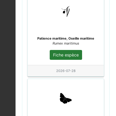
Accenteur mouchet |
Prunella modularis
Fiche espèce
2026-08-04
Punaise à pattes
Patience maritime, Oseille maritime
rousses |
Pentatoma
Fiche espèce
Rumex maritimus
rufipes
2026-08-04
Fiche espèce
Myrmus miriformis
2026-08-04
Fiche espèce
2026-07-28
Sympétrum sanguin
(Le) |
Sympetrum
Fiche espèce
sanguineum
2026-08-04
Metopoplax