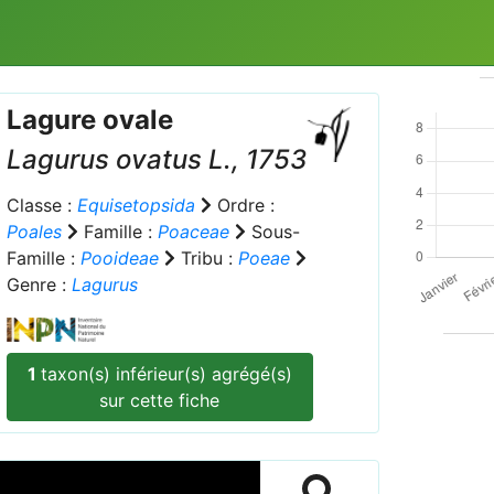
Lagure ovale
Lagurus ovatus
L., 1753
Classe :
Equisetopsida
Ordre :
Poales
Famille :
Poaceae
Sous-
Famille :
Pooideae
Tribu :
Poeae
Genre :
Lagurus
1
taxon(s) inférieur(s) agrégé(s)
sur cette fiche