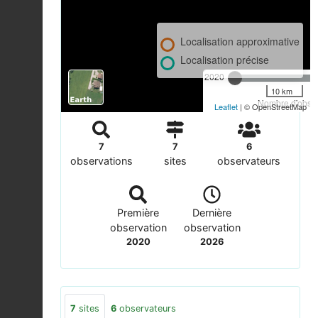
Localisation approximative
Localisation précise
2020
10 km
Nombre d'observ
Leaflet
| © OpenStreetMap
7
7
6
observations
sites
observateurs
Première
Dernière
observation
observation
2020
2026
7
sites
6
observateurs