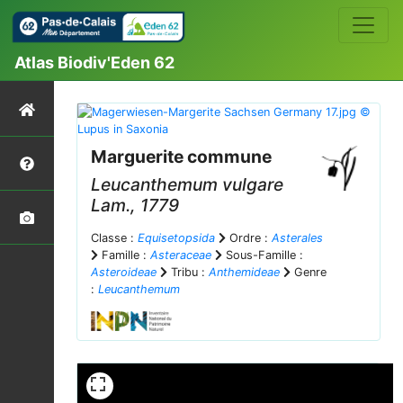
Atlas Biodiv'Eden 62
Marguerite commune
Leucanthemum vulgare
Lam., 1779
Classe :
Equisetopsida
Ordre :
Asterales
Famille :
Asteraceae
Sous-Famille :
Asteroideae
Tribu :
Anthemideae
Genre
:
Leucanthemum