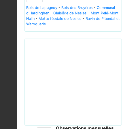
Bois de Lapugnoy
-
Bois des Bruyères
-
Communal
d'Hardinghen
-
Glaisière de Nesles
-
Mont Pelé-Mont
Hulin
-
Motte féodale de Nesles
-
Ravin de Pitendal et
Waroquerie
Previous
Next
Leucanthemum vulgare15.06.07.JPG © Victor M.
Vicente Selvas - PD
Observations mensuelles