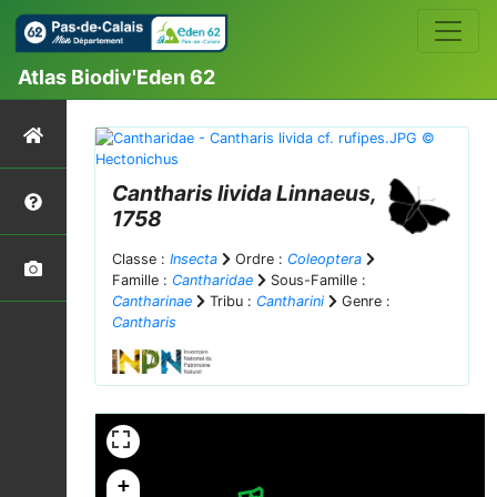
Atlas Biodiv'Eden 62
Cantharis livida
Linnaeus,
1758
Classe :
Insecta
Ordre :
Coleoptera
Famille :
Cantharidae
Sous-Famille :
Cantharinae
Tribu :
Cantharini
Genre :
Cantharis
+