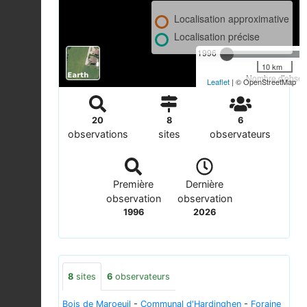
Localisation approximative
Localisation précise
1996
10 km
Nombre d'observ
Leaflet
| © OpenStreetMap
20
8
6
observations
sites
observateurs
Première
Dernière
observation
observation
1996
2026
8
sites
6
observateurs
Bois de Maroeuil
-
Communal d'Hardinghen
-
Foraine