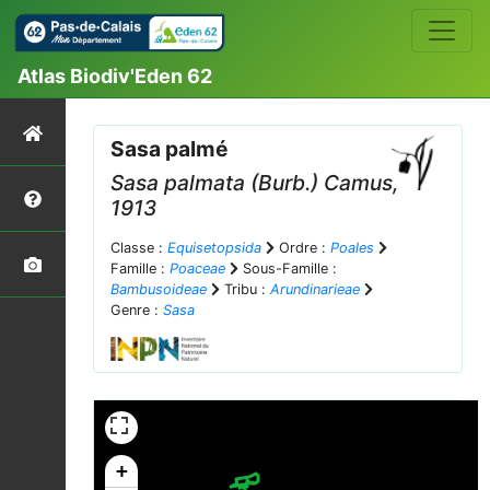
Atlas Biodiv'Eden 62
Sasa palmé
Sasa palmata
(Burb.) Camus,
1913
Classe :
Equisetopsida
Ordre :
Poales
Famille :
Poaceae
Sous-Famille :
Bambusoideae
Tribu :
Arundinarieae
Genre :
Sasa
+