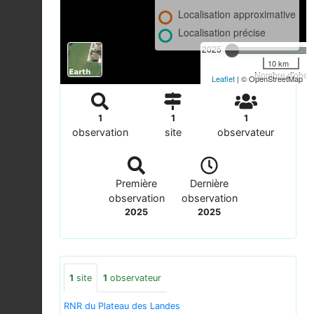
Localisation approximative
Localisation précise
2025
10 km
Nombre d'observ
Leaflet
| © OpenStreetMap
1
1
1
observation
site
observateur
Première
Dernière
observation
observation
2025
2025
1
site
1
observateur
RNR du Plateau des Landes