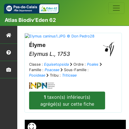
Atlas Biodiv'Eden 62
Élyme
Elymus
L., 1753
Classe :
Equisetopsida
Ordre :
Poales
Famille :
Poaceae
Sous-Famille :
Pooideae
Tribu :
Triticeae
1
taxon(s) inférieur(s)
agrégé(s) sur cette fiche