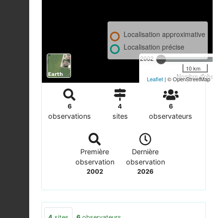
Localisation approximative
Localisation précise
2002
10 km
Nombre d'observ
Leaflet
| © OpenStreetMap
6
4
6
observations
sites
observateurs
Première
Dernière
observation
observation
2002
2026
4
sites
6
observateurs