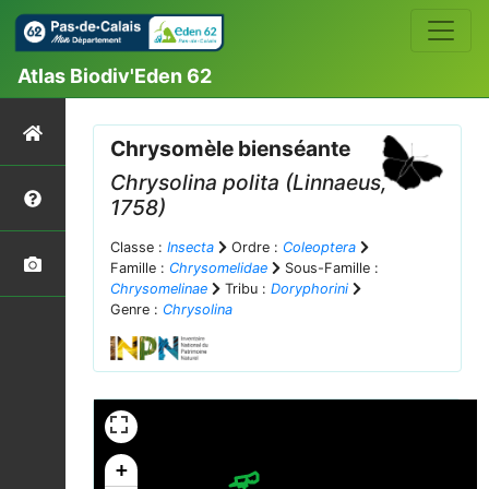
Atlas Biodiv'Eden 62
Chrysomèle bienséante
Chrysolina polita
(Linnaeus,
1758)
Classe :
Insecta
Ordre :
Coleoptera
Famille :
Chrysomelidae
Sous-Famille :
Chrysomelinae
Tribu :
Doryphorini
Genre :
Chrysolina
+