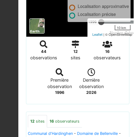
Localisation approximative
Localisation précise
1996
10 km
Nombre d'observ
Leaflet
| © OpenStreetMap
44
12
16
observations
sites
observateurs
Première
Dernière
observation
observation
1996
2026
12
sites
16
observateurs
Communal d'Hardinghen
-
Domaine de Bellenville
-