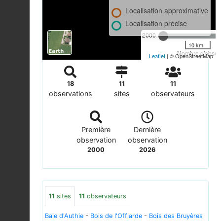
Localisation approximative
Localisation précise
2000
10 km
Nombre d'observ
Leaflet
| © OpenStreetMap
18
11
11
observations
sites
observateurs
Première
Dernière
observation
observation
2000
2026
11
sites
11
observateurs
Baie d'Authie
-
Bois de l'Offlarde
-
Bois des Bruyères