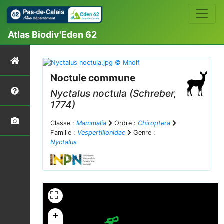
Atlas Biodiv'Eden 62
Noctule commune
Nyctalus noctula
(Schreber,
1774)
Classe :
Mammalia
Ordre :
Chiroptera
Famille :
Vespertilionidae
Genre :
Nyctalus
+