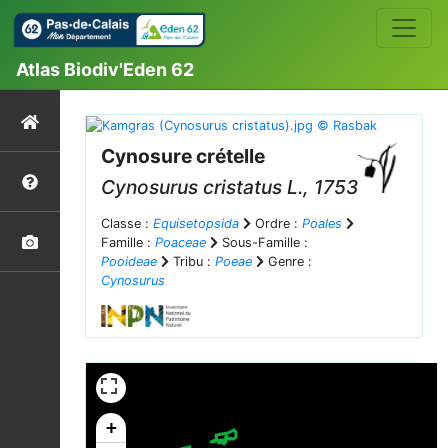
Atlas Biodiv'Eden 62
Cynosure crételle
Cynosurus cristatus
L., 1753
Classe :
Equisetopsida
Ordre :
Poales
Famille :
Poaceae
Sous-Famille :
Pooideae
Tribu :
Poeae
Genre :
Cynosurus
+