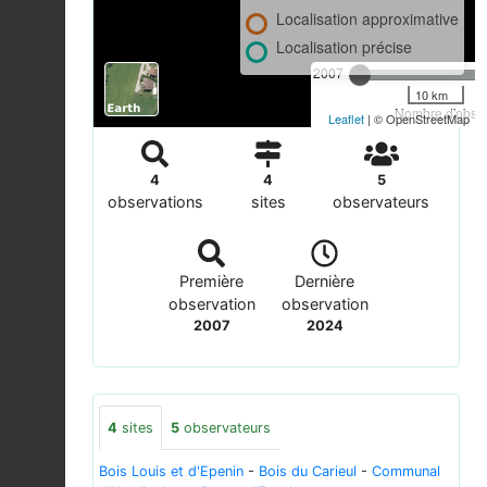
Localisation approximative
Localisation précise
2007
10 km
Nombre d'observ
Leaflet
| © OpenStreetMap
4
4
5
observations
sites
observateurs
Première
Dernière
observation
observation
2007
2024
4
sites
5
observateurs
Bois Louis et d'Epenin
-
Bois du Carieul
-
Communal