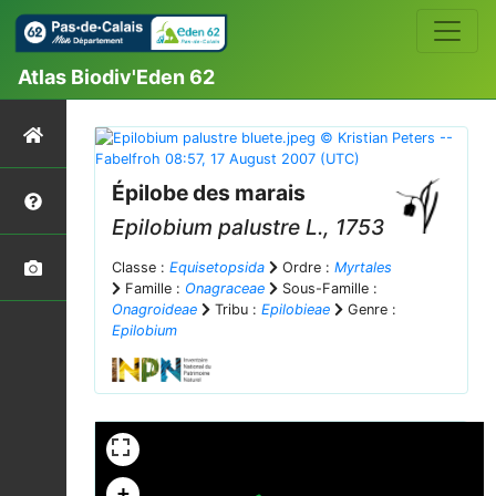
Atlas Biodiv'Eden 62
Épilobe des marais
Epilobium palustre
L., 1753
Classe :
Equisetopsida
Ordre :
Myrtales
Famille :
Onagraceae
Sous-Famille :
Onagroideae
Tribu :
Epilobieae
Genre :
Epilobium
+