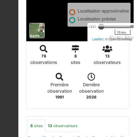
Localisation approximative
Localisation précise
1991
10 km
Nombre d'observ
Leaflet
| © OpenStreetMap
76
8
13
observations
sites
observateurs
Première
Dernière
observation
observation
1991
2026
8
sites
13
observateurs