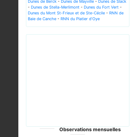
Dunes de Berck
-
Dunes de Mayville
-
Dunes de Slack
-
Dunes de Stella-Merlimont
-
Dunes du Fort Vert
-
Dunes du Mont St-Frieux et de Ste-Cécile
-
RNN de
Baie de Canche
-
RNN du Platier d'Oye
Previous
Next
Euphorbia paralias - Sea spurge - Kum sütleğeni
05.jpg © Zeynel Cebeci - CC-BY-SA-4.0
Observations mensuelles