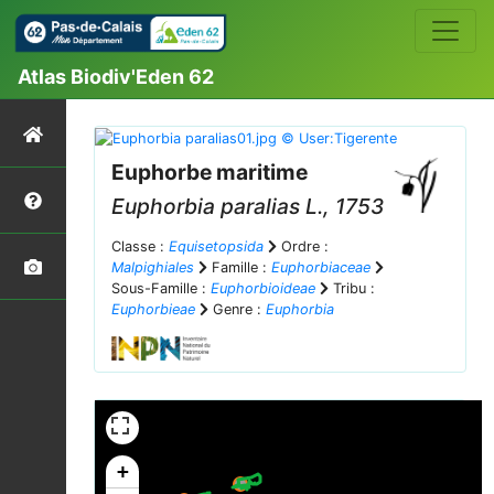
Atlas Biodiv'Eden 62
Euphorbe maritime
Euphorbia paralias
L., 1753
Classe :
Equisetopsida
Ordre :
Malpighiales
Famille :
Euphorbiaceae
Sous-Famille :
Euphorbioideae
Tribu :
Euphorbieae
Genre :
Euphorbia
+