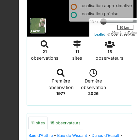
Localisation approximative
Localisation précise
1977
10 km
Nombre d'observ
Leaflet
| © OpenStreetMap
21
11
15
observations
sites
observateurs
Première
Dernière
observation
observation
1977
2026
11
sites
15
observateurs
Baie d'Authie
-
Baie de Wissant
-
Dunes d'Ecault
-