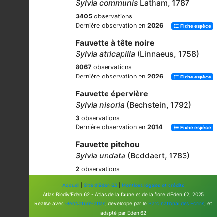
Sylvia communis
Latham, 1787
3405
observations
Dernière observation en
2026
Fiche espèce
Fauvette à tête noire
Sylvia atricapilla
(Linnaeus, 1758)
8067
observations
Dernière observation en
2026
Fiche espèce
Fauvette épervière
Sylvia nisoria
(Bechstein, 1792)
3
observations
Dernière observation en
2014
Fiche espèce
Fauvette pitchou
Sylvia undata
(Boddaert, 1783)
2
observations
Dernière observation en
2026
Fiche espèce
Accueil
|
Site d'Eden 62
|
Mentions légales et crédits
Fauvette des jardins
Atlas Biodiv'Eden 62 - Atlas de la faune et de la flore d'Eden 62, 2025
Réalisé avec
GeoNature-atlas
, développé par le
Parc national des Écrins
, et
Sylvia borin
(Boddaert, 1783)
adapté par Eden 62