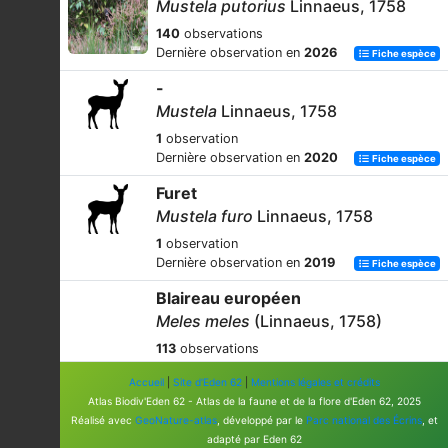
Mustela putorius
Linnaeus, 1758
140
observations
Dernière observation en
2026
Fiche espèce
-
Mustela
Linnaeus, 1758
1
observation
Dernière observation en
2020
Fiche espèce
Furet
Mustela furo
Linnaeus, 1758
1
observation
Dernière observation en
2019
Fiche espèce
Blaireau européen
Meles meles
(Linnaeus, 1758)
113
observations
Dernière observation en
2026
Fiche espèce
Accueil
|
Site d'Eden 62
|
Mentions légales et crédits
-
Atlas Biodiv'Eden 62 - Atlas de la faune et de la flore d'Eden 62, 2025
Réalisé avec
GeoNature-atlas
, développé par le
Parc national des Écrins
, et
Martes
Pinel, 1792
adapté par Eden 62