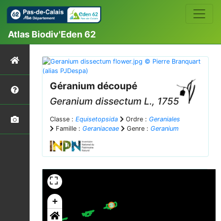
Atlas Biodiv'Eden 62
Géranium découpé
Geranium dissectum
L., 1755
Classe :
Equisetopsida
Ordre :
Geraniales
Famille :
Geraniaceae
Genre :
Geranium
+