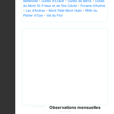
Bellenville
-
Dunes d'Ecault
-
Dunes de Berck
-
Dunes
du Mont St-Frieux et de Ste-Cécile
-
Foraine d'Authie
-
Lac d'Ardres
-
Mont Pelé-Mont Hulin
-
RNN du
Platier d'Oye
-
Val du Flot
Previous
Next
Geranium February 2008-1.jpg © Alvesgaspar -
CC-BY-SA-3.0; GFDL
Observations mensuelles