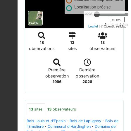
Localisation précise
1996
10 km
Nombre d'observ
Leaflet
| © OpenStreetMap
18
13
13
observations
sites
observateurs
Première
Dernière
observation
observation
1996
2026
13
sites
13
observateurs
Bois Louis et d'Epenin
-
Bois de Lapugnoy
-
Bois de
l'Emolière
-
Communal d'Hardinghen
-
Domaine de