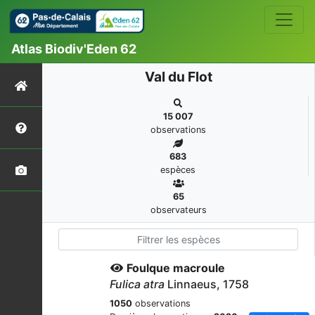
Atlas Biodiv'Eden 62
Val du Flot
15 007
observations
683
espèces
65
observateurs
Foulque macroule
Fulica atra
Linnaeus, 1758
1050
observations