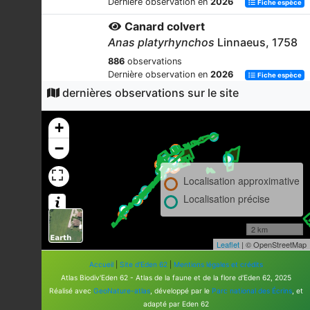
Dernière observation en
2026
Fiche espèce
Canard colvert
Anas platyrhynchos
Linnaeus, 1758
886
observations
Dernière observation en
2026
Fiche espèce
dernières observations sur le site
Gallinule poule-d'eau
Gallinula chloropus
(Linnaeus, 1758)
+
807
observations
−
Dernière observation en
2026
Fiche espèce
Héron cendré
Localisation approximative
Ardea cinerea
Linnaeus, 1758
Localisation précise
569
observations
Dernière observation en
2026
Fiche espèce
2 km
Cygne tuberculé
Leaflet
| © OpenStreetMap
Cygnus olor
(Gmelin, 1789)
Accueil
|
Site d'Eden 62
|
Mentions légales et crédits
Atlas Biodiv'Eden 62 - Atlas de la faune et de la flore d'Eden 62, 2025
448
observations
Réalisé avec
GeoNature-atlas
, développé par le
Parc national des Écrins
, et
Dernière observation en
2026
Fiche espèce
adapté par Eden 62