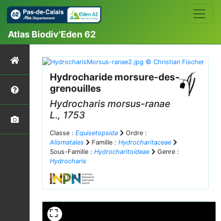
Atlas Biodiv'Eden 62
Hydrocharide morsure-des-
grenouilles
Hydrocharis morsus-ranae
L., 1753
Classe :
Equisetopsida
Ordre :
Alismatales
Famille :
Hydrocharitaceae
Sous-Famille :
Hydrocharitoideae
Genre :
Hydrocharis