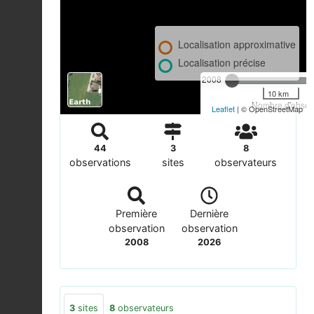
Localisation approximative
Localisation précise
2008
10 km
Nombre d'observ
Leaflet
| © OpenStreetMap
44
3
8
observations
sites
observateurs
Première
Dernière
observation
observation
2008
2026
3
sites
8
observateurs