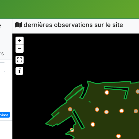
e
dernières observations sur le site
+
−
rs
spèce