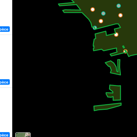
spèce
spèce
spèce