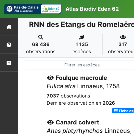
Atlas Biodiv'Eden 62
RNN des Etangs du Romelaër
69 436
1 135
317
observations
espèces
observateu
Foulque macroule
Fulica atra
Linnaeus, 1758
7037
observations
Dernière observation en
2026
Fiche e
Canard colvert
Anas platyrhynchos
Linnaeus,