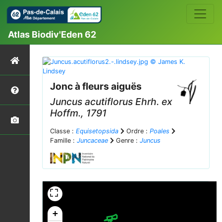
Atlas Biodiv'Eden 62
Jonc à fleurs aiguës
Juncus acutiflorus
Ehrh. ex
Hoffm., 1791
Classe :
Equisetopsida
Ordre :
Poales
Famille :
Juncaceae
Genre :
Juncus
+