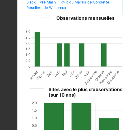
Slack
-
Pré Marly
-
RNR du Marais de Condette
-
Roselière de Wimereux
Observations mensuelles
Sites avec le plus d'observations
(sur 10 ans)