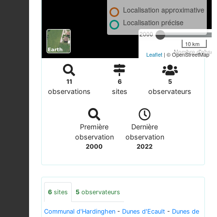
Localisation approximative
Localisation précise
2000
10 km
Nombre d'observ
Leaflet
| © OpenStreetMap
11
6
5
observations
sites
observateurs
Première
Dernière
observation
observation
2000
2022
6
sites
5
observateurs
Communal d'Hardinghen
-
Dunes d'Ecault
-
Dunes de