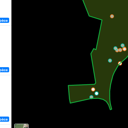
spèce
spèce
spèce