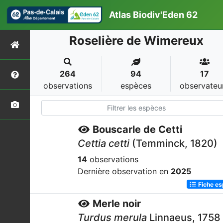
Atlas Biodiv'Eden 62
Roselière de Wimereux
264
94
17
observations
espèces
observateu
Bouscarle de Cetti
Cettia cetti
(Temminck, 1820)
14
observations
Dernière observation en
2025
Fiche e
Merle noir
Turdus merula
Linnaeus, 1758