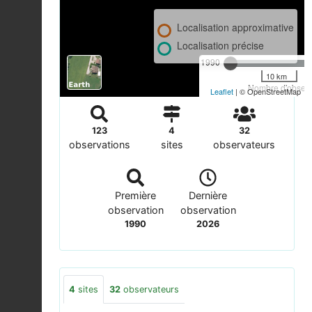
Localisation approximative
Localisation précise
1990
10 km
Nombre d'observa
Leaflet
| © OpenStreetMap
123
4
32
observations
sites
observateurs
Première
Dernière
observation
observation
1990
2026
4
sites
32
observateurs