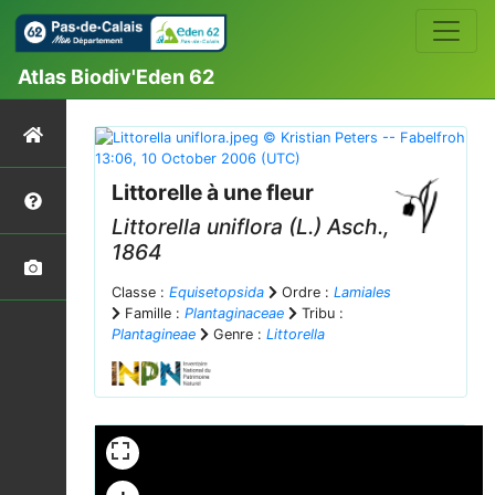
Atlas Biodiv'Eden 62
Littorelle à une fleur
Littorella uniflora
(L.) Asch.,
1864
Classe :
Equisetopsida
Ordre :
Lamiales
Famille :
Plantaginaceae
Tribu :
Plantagineae
Genre :
Littorella