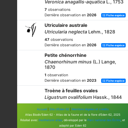
Veronica anagallis-aquatica
L., 1753
7
observations
Dernière observation en
2026
Fiche espèce
Utriculaire australe
Utricularia neglecta
Lehm., 1828
47
observations
Dernière observation en
2026
Fiche espèce
Petite chénorrhine
Chaenorhinum minus
(L.) Lange,
1870
1
observation
Dernière observation en
2023
Fiche espèce
Troène à feuilles ovales
Ligustrum ovalifolium
Hassk., 1844
37
observations
Accueil
|
Site d'Eden 62
|
Mentions légales et crédits
Dernière observation en
2023
Fiche espèce
Atlas Biodiv'Eden 62 - Atlas de la faune et de la flore d'Eden 62, 2025
Véronique à écus
Réalisé avec
GeoNature-atlas
, développé par le
Parc national des Écrins
, et
adapté par Eden 62
Veronica scutellata
L., 1753