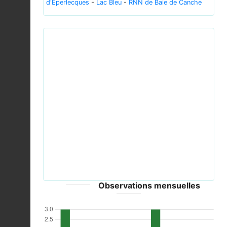
d'Eperlecques
-
Lac Bleu
-
RNN de Baie de Canche
Previous
Next
Melilotus alba bgiu.jpg © No machine-readable
author provided. Bogdan assumed (based on
copyright claims). - CC-BY-SA-3.0-migrated; GFDL
Observations mensuelles