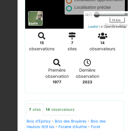
Localisation précise
1977
10 km
Nombre d'observ
Leaflet
| © OpenStreetMap
15
7
14
observations
sites
observateurs
Première
Dernière
observation
observation
1977
2023
7
sites
14
observateurs
Bois d'Epinoy
-
Bois des Bruyères
-
Bois des
Hautois-9/9 bis
-
Foraine d'Authie
-
Foret