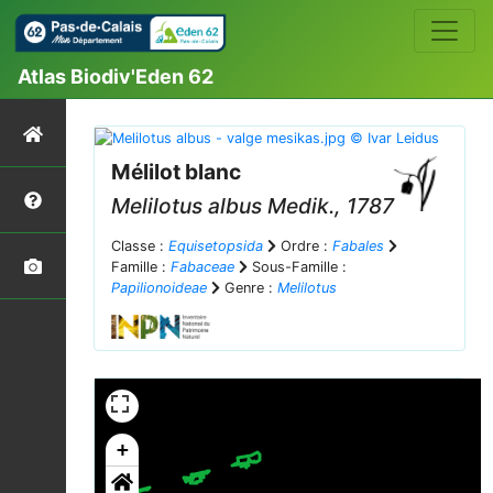
Atlas Biodiv'Eden 62
Mélilot blanc
Melilotus albus
Medik., 1787
Classe :
Equisetopsida
Ordre :
Fabales
Famille :
Fabaceae
Sous-Famille :
Papilionoideae
Genre :
Melilotus
+