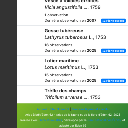
Vesce à folioles étroites
Vicia angustifolia
L., 1759
1
observation
Dernière observation en
2007
Fiche espèce
Gesse tubéreuse
Lathyrus tuberosus
L., 1753
16
observations
Dernière observation en
2025
Fiche espèce
Lotier maritime
Lotus maritimus
L., 1753
15
observations
Dernière observation en
2025
Fiche espèce
Trèfle des champs
Trifolium arvense
L., 1753
13
observations
Accueil
|
Site d'Eden 62
|
Mentions légales et crédits
Dernière observation en
2024
Fiche espèce
Atlas Biodiv'Eden 62 - Atlas de la faune et de la flore d'Eden 62, 2025
Vesce jaune
Réalisé avec
GeoNature-atlas
, développé par le
Parc national des Écrins
, et
adapté par Eden 62
Vicia lutea
L., 1753