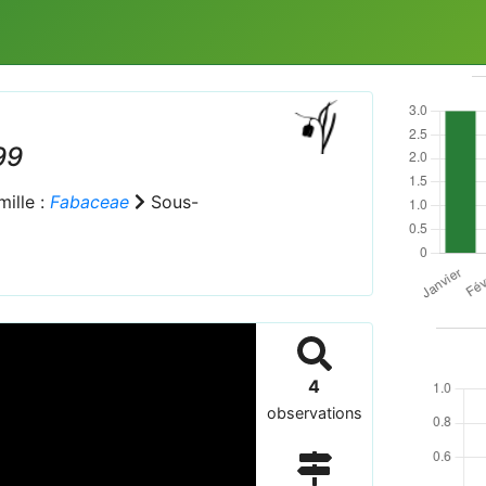
99
ille :
Fabaceae
Sous-
4
observations