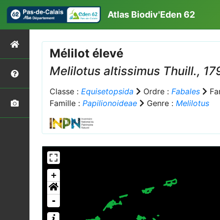
Atlas Biodiv'Eden 62
Mélilot élevé
Melilotus altissimus
Thuill., 17
Classe :
Equisetopsida
Ordre :
Fabales
Fam
Famille :
Papilionoideae
Genre :
Melilotus
+
-