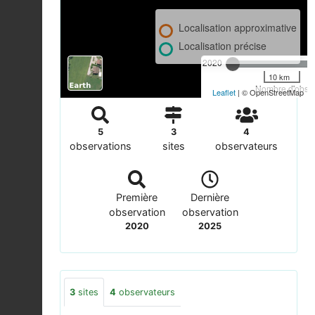
Localisation approximative
Localisation précise
2020
10 km
Nombre d'observ
Leaflet
| © OpenStreetMap
5
3
4
observations
sites
observateurs
Première
Dernière
observation
observation
2020
2025
3
sites
4
observateurs