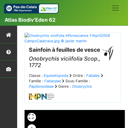
Atlas Biodiv'Eden 62
Sainfoin à feuilles de vesce
Onobrychis viciifolia
Scop.,
1772
Classe :
Equisetopsida
Ordre :
Fabales
Famille :
Fabaceae
Sous-Famille :
Papilionoideae
Genre :
Onobrychis