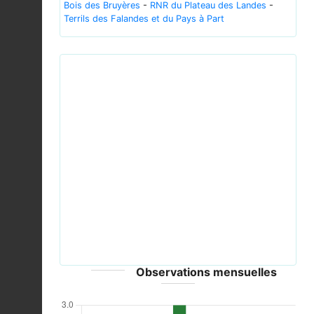
Bois des Bruyères
-
RNR du Plateau des Landes
-
Terrils des Falandes et du Pays à Part
Previous
Next
OnobrychisViciifolia.jpg © en:User:Ramin Nakisa -
CC-BY-SA-3.0-migrated; GFDL
Observations mensuelles