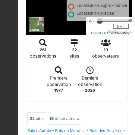
Localisation approximative
Localisation précise
1977
10 km
Nombre d'observa
Leaflet
| © OpenStreetMap
261
22
19
observations
sites
observateurs
Première
Dernière
observation
observation
1977
2026
22
sites
19
observateurs
Baie d'Authie
-
Bois de Maroeuil
-
Bois des Bruyères
-