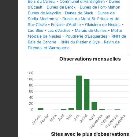
Bois du Carieul
-
Communal d'Hardinghen
-
Dunes
d'Ecault
-
Dunes de Berck
-
Dunes de Fort-Mahon
-
Dunes de Mayville
-
Dunes de Slack
-
Dunes de
Stella-Merlimont
-
Dunes du Mont St-Frieux et de
Ste-Cécile
-
Foraine d'Authie
-
Glaisière de Nesles
-
Lac Bleu
-
Lac d'Ardres
-
Marais de Guînes
-
Motte
féodale de Nesles
-
Poudrerie d'Esquerdes
-
RNN de
Baie de Canche
-
RNN du Platier d'Oye
-
Ravin de
Pitendal et Waroquerie
Observations mensuelles
Sites avec le plus d'observations