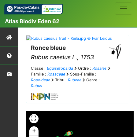
Atlas Biodiv'Eden 62
Ronce bleue
Rubus caesius
L., 1753
Classe :
Equisetopsida
Ordre :
Rosales
Famille :
Rosaceae
Sous-Famille :
Rosoideae
Tribu :
Rubeae
Genre :
Rubus
+