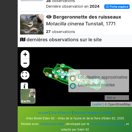
38
observations
Dernière observation en
2024
Fiche espèce
Bergeronnette des ruisseaux
Motacilla cinerea
Tunstall, 1771
27
observations
Dernière observation en
2026
Fiche espèce
dernières observations sur le site
Triton alpestre (Le)
+
Ichthyosaura alpestris
(Laurenti,
1768)
−
24
observations
Dernière observation en
2024
Fiche espèce
Localisation approximative
Impatiente glanduleuse
Localisation précise
Impatiens glandulifera
Royle, 1833
500 m
20
observations
Leaflet
| © OpenStreetMap
Dernière observation en
2023
Fiche espèce
Accueil
|
Site d'Eden 62
|
Mentions légales et crédits
Triton ponctué (Le)
Atlas Biodiv'Eden 62 - Atlas de la faune et de la flore d'Eden 62, 2025
Lissotriton vulgaris
(Linnaeus, 1758)
Réalisé avec
GeoNature-atlas
, développé par le
Parc national des Écrins
, et
adapté par Eden 62
20
observations