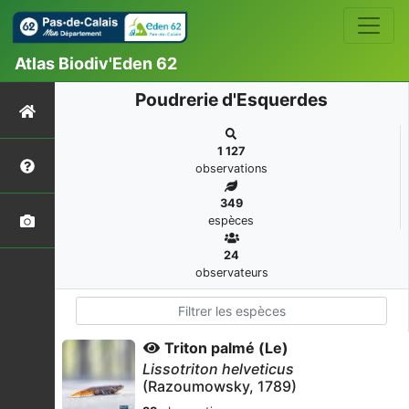
Atlas Biodiv'Eden 62
Poudrerie d'Esquerdes
1 127
observations
349
espèces
24
observateurs
Triton palmé (Le)
Lissotriton helveticus
(Razoumowsky, 1789)