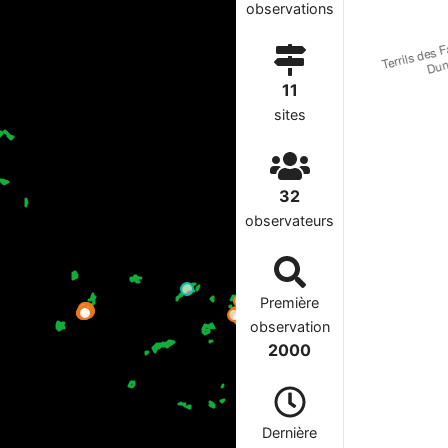
observations
11
sites
32
observateurs
Première
observation
2000
Dernière