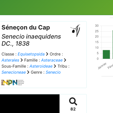
Séneçon du Cap
Senecio inaequidens
DC., 1838
Classe :
Equisetopsida
Ordre :
Asterales
Famille :
Asteraceae
Sous-Famille :
Asteroideae
Tribu :
Senecioneae
Genre :
Senecio
82