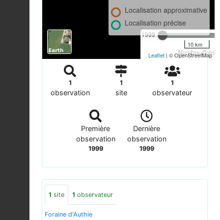
Localisation approximative
Localisation précise
1999
10 km
Nombre d'observ
Leaflet
| © OpenStreetMap
1
1
1
observation
site
observateur
Première
Dernière
observation
observation
1999
1999
1
site
1
observateur
Foraine d'Authie