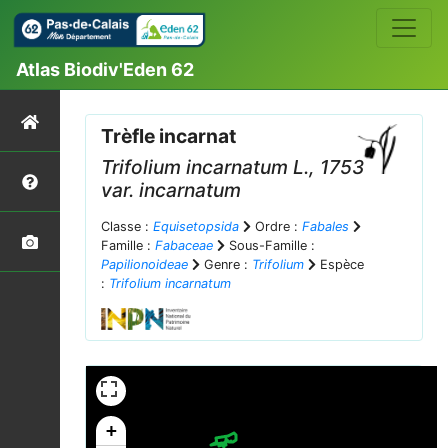
Atlas Biodiv'Eden 62
Trèfle incarnat
Trifolium incarnatum
L., 1753
var.
incarnatum
Classe :
Equisetopsida
Ordre :
Fabales
Famille :
Fabaceae
Sous-Famille :
Papilionoideae
Genre :
Trifolium
Espèce
:
Trifolium incarnatum
+