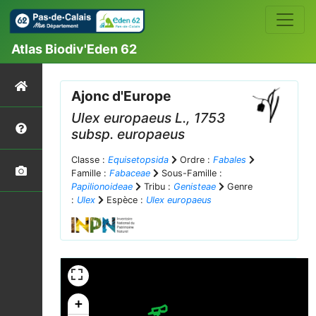
Atlas Biodiv'Eden 62
Ajonc d'Europe
Ulex europaeus
L., 1753
subsp.
europaeus
Classe :
Equisetopsida
Ordre :
Fabales
Famille :
Fabaceae
Sous-Famille :
Papilionoideae
Tribu :
Genisteae
Genre
:
Ulex
Espèce :
Ulex europaeus
+