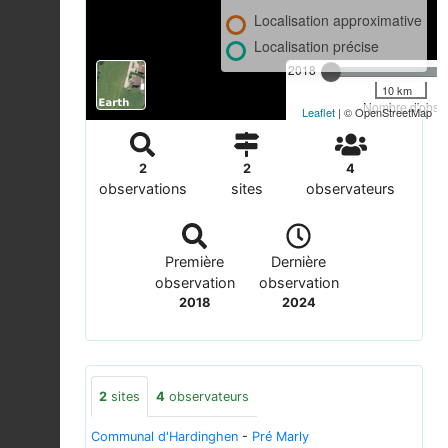
Localisation approximative
Localisation précise
2018
10 km
Nombre d'observ
Leaflet
| © OpenStreetMap
2
2
4
observations
sites
observateurs
Première
Dernière
observation
observation
2018
2024
2
sites
4
observateurs
Communal d'Hardinghen
-
Pré Marly