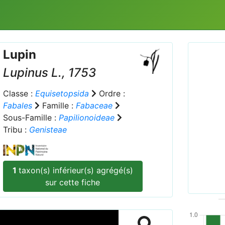
Lupin
Lupinus
L., 1753
Classe :
Equisetopsida
Ordre :
Fabales
Famille :
Fabaceae
Sous-Famille :
Papilionoideae
Prev
Tribu :
Genisteae
00 613
1
taxon(s) inférieur(s) agrégé(s)
sur cette fiche