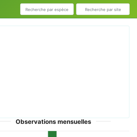
ious
Next
6 Vielblättrige Lupine (Lupinus polyphyllus).jpg © W.
Bulach - CC-BY-SA-4.0
Observations mensuelles