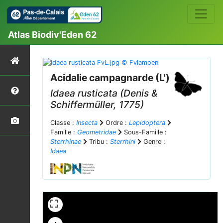
Atlas Biodiv'Eden 62
Acidalie campagnarde (L')
Idaea rusticata
(Denis &
Schiffermüller, 1775)
Classe :
Insecta
Ordre :
Lepidoptera
Famille :
Geometridae
Sous-Famille :
Sterrhinae
Tribu :
Sterrhini
Genre :
Idaea