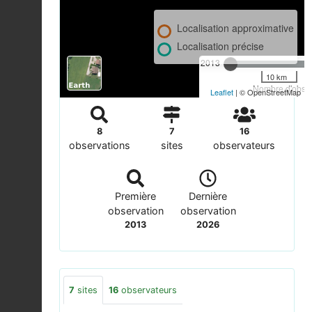
Localisation approximative
Localisation précise
2013
10 km
Nombre d'observ
Leaflet
| © OpenStreetMap
8
7
16
observations
sites
observateurs
Première
Dernière
observation
observation
2013
2026
7
sites
16
observateurs