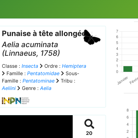
Punaise à tête allongée
Aelia acuminata
(Linnaeus, 1758)
Classe :
Insecta
Ordre :
Hemiptera
Famille :
Pentatomidae
Sous-
Famille :
Pentatominae
Tribu :
Aeliini
Genre :
Aelia
20