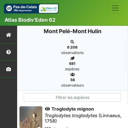
Atlas Biodiv'Eden 62
Mont Pelé-Mont Hulin
6 206
observations
681
espèces
56
observateurs
Troglodyte mignon
Troglodytes troglodytes
(Linnaeus,
1758)