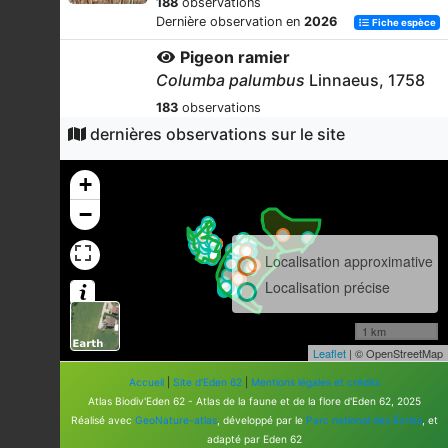
188
observations
Dernière observation en
2026
Fiche espèce
Pigeon ramier
Columba palumbus
Linnaeus, 1758
183
observations
Dernière observation en
2026
Fiche espèce
dernières observations sur le site
Myrtil (Le)
+
Maniola jurtina
(Linnaeus, 1758)
−
169
observations
Dernière observation en
2025
Fiche espèce
Localisation approximative
Faisan de Colchide
Localisation précise
Phasianus colchicus
Linnaeus, 1758
163
observations
1 km
Dernière observation en
2024
Fiche espèce
Leaflet
| © OpenStreetMap
Azuré de la Bugrane (L')
Accueil
|
Site d'Eden 62
|
Mentions légales et crédits
Polyommatus icarus
(Rottemburg,
Atlas Biodiv'Eden 62 - Atlas de la faune et de la flore d'Eden 62, 2025
1775)
Réalisé avec
GeoNature-atlas
, développé par le
Parc national des Écrins
, et
adapté par Eden 62
162
observations