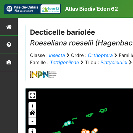
Atlas Biodiv'Eden 62
Decticelle bariolée
Roeseliana roeselii
(Hagenbach
Classe :
Insecta
Ordre :
Orthoptera
Famill
Famille :
Tettigoniinae
Tribu :
Platycleidini
+
-