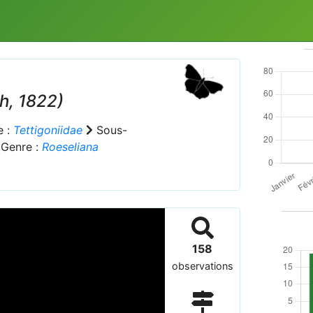
, 1822)
e :
Tettigoniidae
Sous-
Genre :
Roeseliana
158
observations