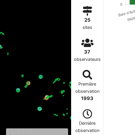
25
sites
37
observateurs
Première
observation
1993
Dernière
observation