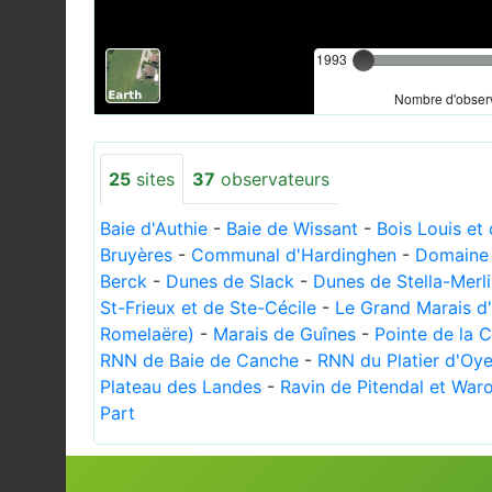
1993
Nombre d'observ
25
sites
37
observateurs
Baie d'Authie
-
Baie de Wissant
-
Bois Louis et
Bruyères
-
Communal d'Hardinghen
-
Domaine d
Berck
-
Dunes de Slack
-
Dunes de Stella-Merl
St-Frieux et de Ste-Cécile
-
Le Grand Marais d
Romelaëre)
-
Marais de Guînes
-
Pointe de la 
RNN de Baie de Canche
-
RNN du Platier d'Oy
Plateau des Landes
-
Ravin de Pitendal et War
Part