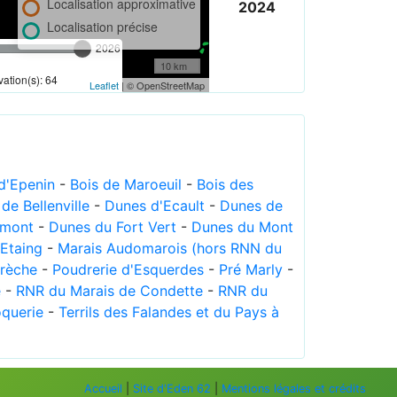
Localisation approximative
2024
Localisation précise
2026
10 km
ation(s): 64
Leaflet
| © OpenStreetMap
 d'Epenin
-
Bois de Maroeuil
-
Bois des
e Bellenville
-
Dunes d'Ecault
-
Dunes de
imont
-
Dunes du Fort Vert
-
Dunes du Mont
'Etaing
-
Marais Audomarois (hors RNN du
Crèche
-
Poudrerie d'Esquerdes
-
Pré Marly
-
e
-
RNR du Marais de Condette
-
RNR du
oquerie
-
Terrils des Falandes et du Pays à
Accueil
|
Site d'Eden 62
|
Mentions légales et crédits