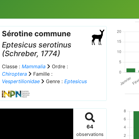
Sérotine commune
Eptesicus serotinus
(Schreber, 1774)
Classe :
Mammalia
Ordre :
Chiroptera
Famille :
Vespertilionidae
Genre :
Eptesicus
64
observations