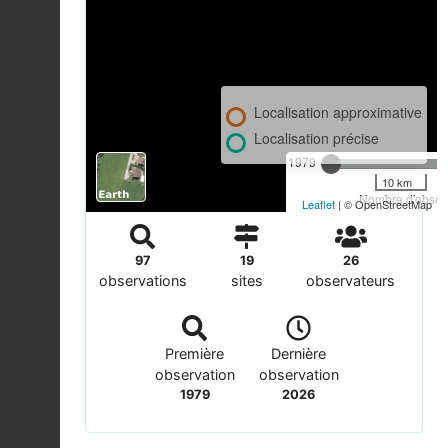
Localisation approximative
Localisation précise
1979
10 km
Nombre d'observ
Leaflet
| © OpenStreetMap
97
19
26
observations
sites
observateurs
Première
Dernière
observation
observation
1979
2026