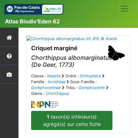
Atlas Biodiv'Eden 62
Criquet marginé
Chorthippus albomarginatus
(De Geer, 1773)
Classe :
Insecta
Ordre :
Orthoptera
Famille :
Acrididae
Sous-Famille :
Gomphocerinae
Tribu :
Gomphocerini
Genre :
Chorthippus
1
taxon(s) inférieur(s)
agrégé(s) sur cette fiche