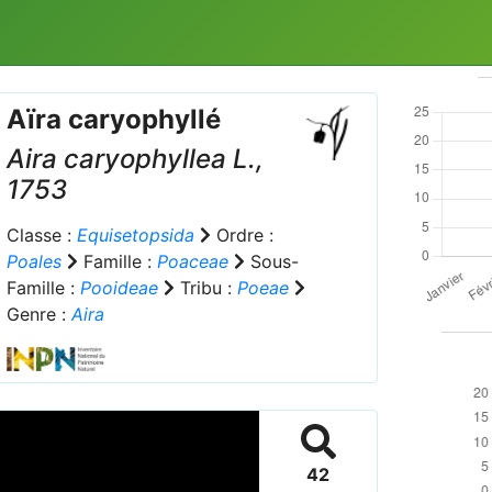
Aïra caryophyllé
Aira caryophyllea
L.,
1753
Classe :
Equisetopsida
Ordre :
Poales
Famille :
Poaceae
Sous-
Famille :
Pooideae
Tribu :
Poeae
Genre :
Aira
42