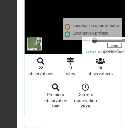
Localisation approximative
Localisation précise
1991
10 km
Nombre d'observ
Leaflet
| © OpenStreetMap
22
11
10
observations
sites
observateurs
Première
Dernière
observation
observation
1991
2026