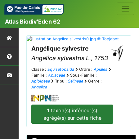
Atlas Biodiv'Eden 62
Angélique sylvestre
Angelica sylvestris
L., 1753
Classe :
Equisetopsida
Ordre :
Apiales
Famille :
Apiaceae
Sous-Famille :
Apioideae
Tribu :
Selineae
Genre :
Angelica
1
taxon(s) inférieur(s)
agrégé(s) sur cette fiche