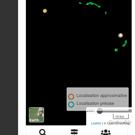
Localisation approximative
Localisation précise
2007
10 km
Nombre d'observ
Leaflet
| © OpenStreetMap