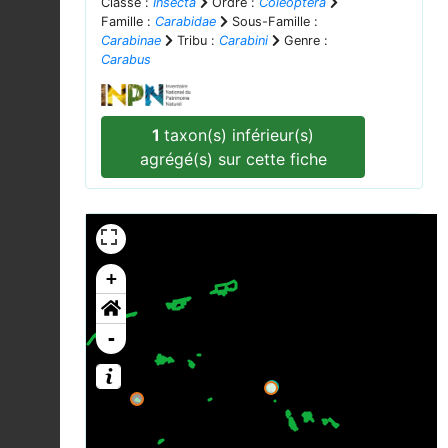
Classe :
Insecta
Ordre :
Coleoptera
Famille :
Carabidae
Sous-Famille :
Carabinae
Tribu :
Carabini
Genre :
Carabus
1
taxon(s) inférieur(s)
agrégé(s) sur cette fiche
+
-