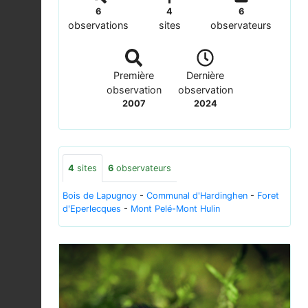
6
4
6
observations
sites
observateurs
Première
Dernière
observation
observation
2007
2024
4
sites
6
observateurs
Bois de Lapugnoy
-
Communal d'Hardinghen
-
Foret
d'Eperlecques
-
Mont Pelé-Mont Hulin