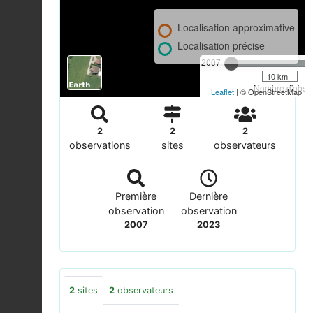
Localisation approximative
Localisation précise
2007
10 km
Nombre d'observ
Leaflet
| © OpenStreetMap
2
2
2
observations
sites
observateurs
Première
Dernière
observation
observation
2007
2023
2
sites
2
observateurs