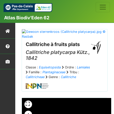
Atlas Biodiv'Eden 62
Callitriche à fruits plats
Callitriche platycarpa
Kütz.,
1842
Classe :
Equisetopsida
Ordre :
Lamiales
Famille :
Plantaginaceae
Tribu :
Callitricheae
Genre :
Callitriche