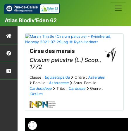
Atlas Biodiv'Eden 62
Cirse des marais
Cirsium palustre
(L.) Scop.,
1772
Classe :
Equisetopsida
Ordre :
Asterales
Famille :
Asteraceae
Sous-Famille :
Carduoideae
Tribu :
Cardueae
Genre :
Cirsium