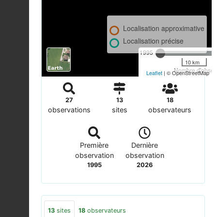
Localisation approximative
Localisation précise
1995
10 km
Nombre d'observ
Leaflet
| © OpenStreetMap
27
13
18
observations
sites
observateurs
Première
Dernière
observation
observation
1995
2026
13
sites
18
observateurs