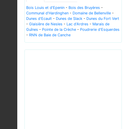
Bois Louis et d'Epenin
-
Bois des Bruyères
-
Communal d'Hardinghen
-
Domaine de Bellenville
-
Dunes d'Ecault
-
Dunes de Slack
-
Dunes du Fort Vert
-
Glaisière de Nesles
-
Lac d'Ardres
-
Marais de
Guînes
-
Pointe de la Crèche
-
Poudrerie d'Esquerdes
-
RNN de Baie de Canche
Previous
Next
Cirsium palustre inflorescence - Niitvälja.jpg © Ivar
Leidus - CC-BY-SA-4.0