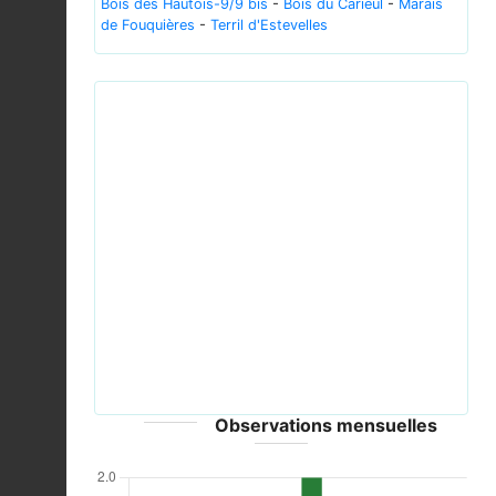
Bois des Hautois-9/9 bis
-
Bois du Carieul
-
Marais
de Fouquières
-
Terril d'Estevelles
Previous
Next
20100603e2.jpg © dw_ross - CC-BY-2.0
Observations mensuelles