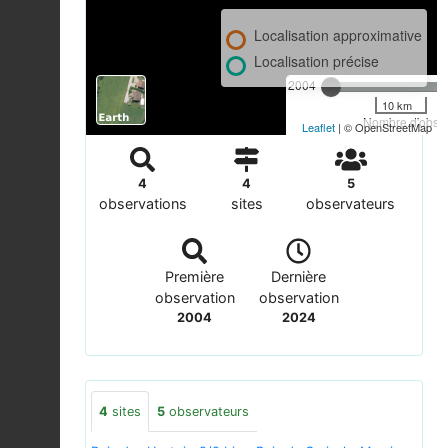
Localisation approximative
Localisation précise
2004
10 km
Nombre d'observ
Leaflet
| © OpenStreetMap
4
4
5
observations
sites
observateurs
Première
Dernière
observation
observation
2004
2024
4
sites
5
observateurs