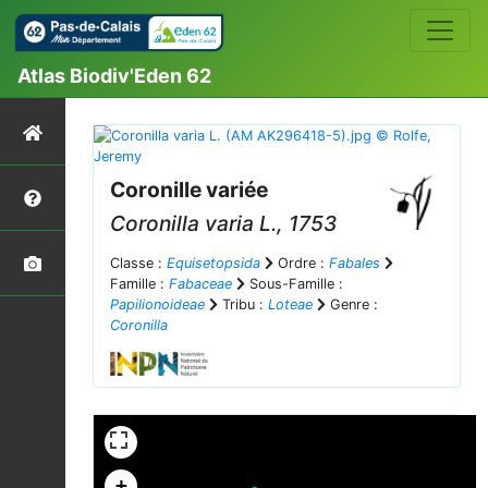
Atlas Biodiv'Eden 62
Coronille variée
Coronilla varia
L., 1753
Classe :
Equisetopsida
Ordre :
Fabales
Famille :
Fabaceae
Sous-Famille :
Papilionoideae
Tribu :
Loteae
Genre :
Coronilla
+