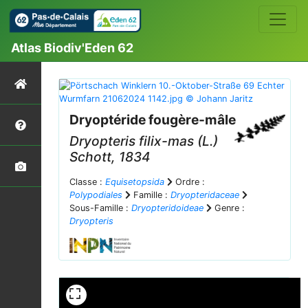
Atlas Biodiv'Eden 62
Dryoptéride fougère-mâle
Dryopteris filix-mas
(L.)
Schott, 1834
Classe :
Equisetopsida
Ordre :
Polypodiales
Famille :
Dryopteridaceae
Sous-Famille :
Dryopteridoideae
Genre :
Dryopteris