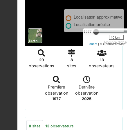
Localisation approximative
Localisation précise
1977
10 km
Nombre d'observ
Leaflet
| © OpenStreetMap
29
8
13
observations
sites
observateurs
Première
Dernière
observation
observation
1977
2025
8
sites
13
observateurs