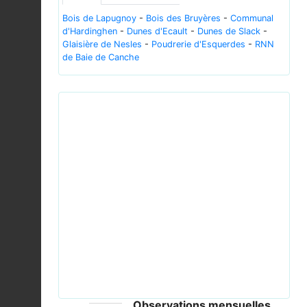
Bois de Lapugnoy
-
Bois des Bruyères
-
Communal
d'Hardinghen
-
Dunes d'Ecault
-
Dunes de Slack
-
Glaisière de Nesles
-
Poudrerie d'Esquerdes
-
RNN
de Baie de Canche
Previous
Next
Dryopteris filix mas nf.jpg © Jozefsu - CC-PD-
Mark; PD Nordens Flora; PD-old missing SDC
copyright status; PD-old-95-expired
Observations mensuelles