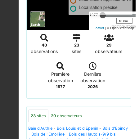
Localisation précise
1977
10 km
Nombre d'observ
Leaflet
| © OpenStreetMap
40
23
29
observations
sites
observateurs
Première
Dernière
observation
observation
1977
2026
23
sites
29
observateurs
Baie d'Authie
-
Bois Louis et d'Epenin
-
Bois d'Epinoy
-
Bois de l'Emolière
-
Bois des Hautois-9/9 bis
-