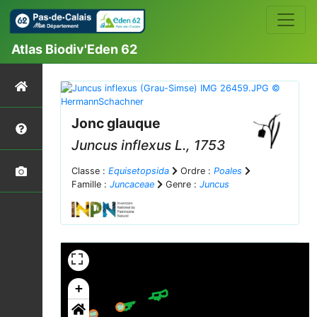
Atlas Biodiv'Eden 62
Jonc glauque
Juncus inflexus
L., 1753
Classe :
Equisetopsida
Ordre :
Poales
Famille :
Juncaceae
Genre :
Juncus
+