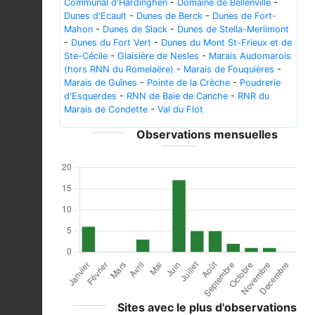
Communal d'Hardinghen
-
Domaine de Bellenville
-
Dunes d'Ecault
-
Dunes de Berck
-
Dunes de Fort-
Mahon
-
Dunes de Slack
-
Dunes de Stella-Merlimont
-
Dunes du Fort Vert
-
Dunes du Mont St-Frieux et de
Ste-Cécile
-
Glaisière de Nesles
-
Marais Audomarois
(hors RNN du Romelaëre)
-
Marais de Fouquières
-
Marais de Guînes
-
Pointe de la Crèche
-
Poudrerie
d'Esquerdes
-
RNN de Baie de Canche
-
RNR du
Marais de Condette
-
Val du Flot
Observations mensuelles
Sites avec le plus d'observations