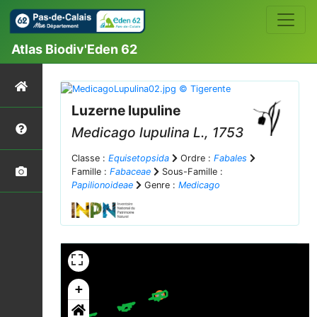
Atlas Biodiv'Eden 62
Luzerne lupuline
Medicago lupulina
L., 1753
Classe :
Equisetopsida
Ordre :
Fabales
Famille :
Fabaceae
Sous-Famille :
Papilionoideae
Genre :
Medicago
+