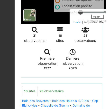
Localisation précise
1977
10 km
Nombre d'observ
Leaflet
| © OpenStreetMap
31
16
25
observations
sites
observateurs
Première
Dernière
observation
observation
1977
2026
16
sites
25
observateurs
Bois des Bruyères
-
Bois des Hautois-9/9 bis
-
Cap
Blanc-Nez
-
Chapelle de Guémy
-
Domaine de