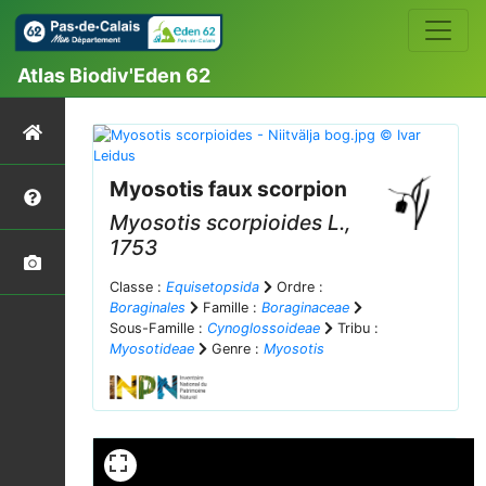
Atlas Biodiv'Eden 62
Myosotis faux scorpion
Myosotis scorpioides
L.,
1753
Classe :
Equisetopsida
Ordre :
Boraginales
Famille :
Boraginaceae
Sous-Famille :
Cynoglossoideae
Tribu :
Myosotideae
Genre :
Myosotis