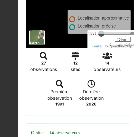
Localisation approximative
Localisation précise
1991
10 km
Nombre d'observ
Leaflet
| © OpenStreetMap
27
12
14
observations
sites
observateurs
Première
Dernière
observation
observation
1991
2026
12
sites
14
observateurs