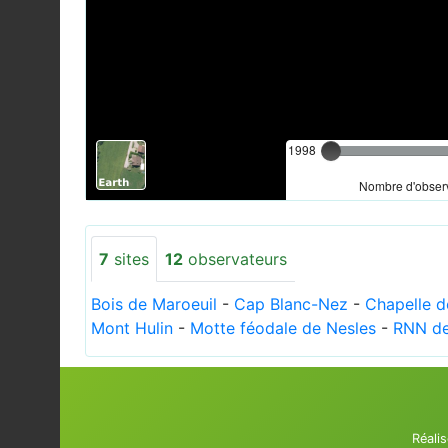
1998
Nombre d'observ
7
sites
12
observateurs
Bois de Maroeuil
-
Cap Blanc-Nez
-
Chapelle 
Mont Hulin
-
Motte féodale de Nesles
-
RNN de
Réali