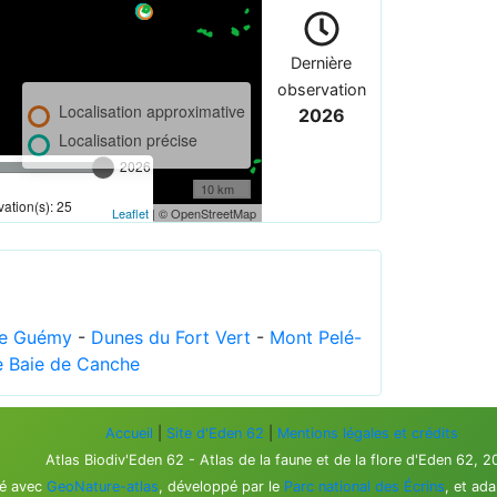
Dernière
observation
Localisation approximative
2026
Localisation précise
2026
10 km
ation(s): 25
Leaflet
| © OpenStreetMap
de Guémy
-
Dunes du Fort Vert
-
Mont Pelé-
 Baie de Canche
Accueil
|
Site d'Eden 62
|
Mentions légales et crédits
Atlas Biodiv'Eden 62 - Atlas de la faune et de la flore d'Eden 62, 
sé avec
GeoNature-atlas
, développé par le
Parc national des Écrins
, et ad