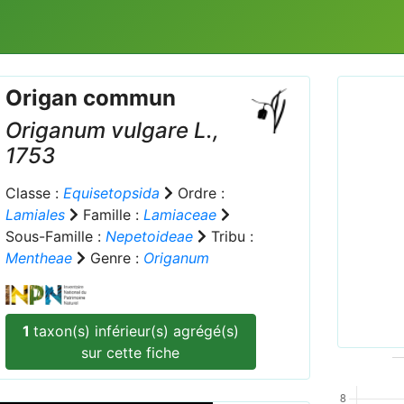
Origan commun
Origanum vulgare
L.,
1753
Classe :
Equisetopsida
Ordre :
Lamiales
Famille :
Lamiaceae
Prev
Sous-Famille :
Nepetoideae
Tribu :
Mentheae
Genre :
Origanum
Origa
1
taxon(s) inférieur(s) agrégé(s)
sur cette fiche