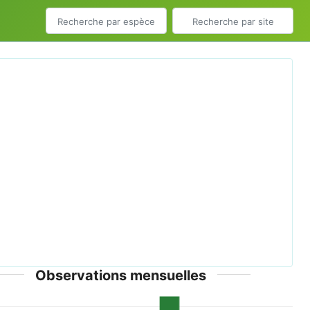
ious
Next
num vulgare inflorescence - Keila.jpg © Ivar Leidus -
CC-BY-SA-4.0
Observations mensuelles